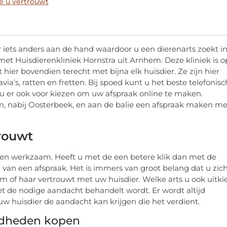
ie u vertrouwt
r iets anders aan de hand waardoor u een dierenarts zoekt i
t Huisdierenkliniek Hornstra uit Arnhem. Deze kliniek is o
hier bovendien terecht met bijna elk huisdier. Ze zijn hier
via’s, ratten en fretten. Bij spoed kunt u het beste telefonisc
 er ook voor kiezen om uw afspraak online te maken.
em, nabij Oosterbeek, en aan de balie een afspraak maken me
trouwt
tsen werkzaam. Heeft u met de een betere klik dan met de
 van een afspraak. Het is immers van groot belang dat u zic
 of haar vertrouwt met uw huisdier. Welke arts u ook uitkie
et de nodige aandacht behandelt wordt. Er wordt altijd
w huisdier de aandacht kan krijgen die het verdient.
gdheden kopen