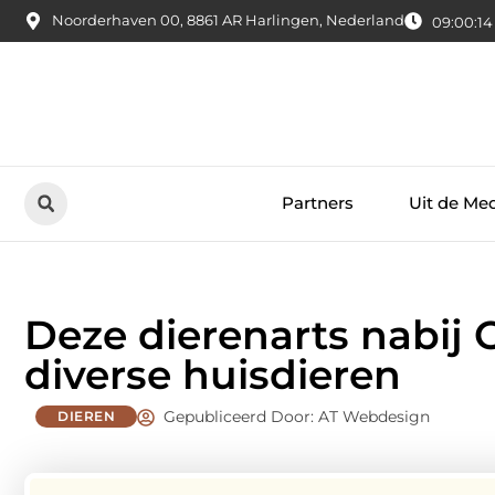
Noorderhaven 00, 8861 AR Harlingen, Nederland
09:00:15
Partners
Uit de Me
Deze dierenarts nabij
diverse huisdieren
Gepubliceerd Door: AT Webdesign
DIEREN