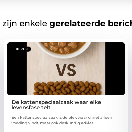
 zijn enkele
gerelateerde beric
DIEREN
De kattenspeciaalzaak waar elke
levensfase telt
Een kattenspeciaalzaak is dé plek waar u niet alleen
voeding vindt, maar ook deskundig advies