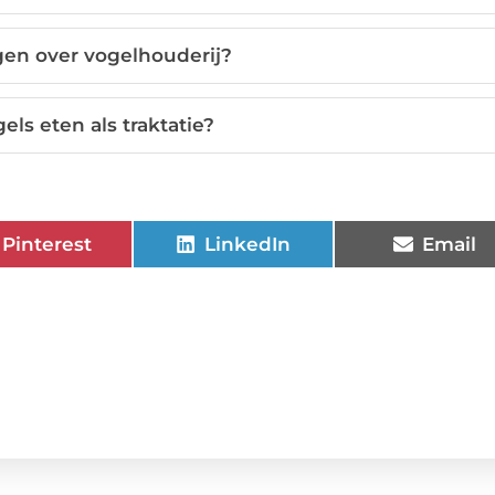
jgen over vogelhouderij?
ls eten als traktatie?
Pinterest
LinkedIn
Email