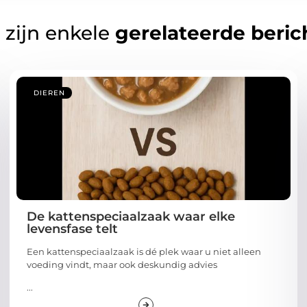
 zijn enkele
gerelateerde beric
DIEREN
De kattenspeciaalzaak waar elke
levensfase telt
Een kattenspeciaalzaak is dé plek waar u niet alleen
voeding vindt, maar ook deskundig advies
...