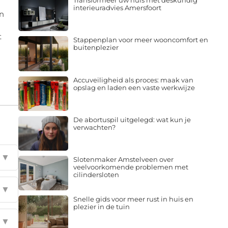
Transformeer uw huis met deskundig
interieuradvies Amersfoort
en
t
Stappenplan voor meer wooncomfort en
buitenplezier
Accuveiligheid als proces: maak van
opslag en laden een vaste werkwijze
De abortuspil uitgelegd: wat kun je
verwachten?
▼
Slotenmaker Amstelveen over
veelvoorkomende problemen met
cilindersloten
▼
Snelle gids voor meer rust in huis en
plezier in de tuin
▼