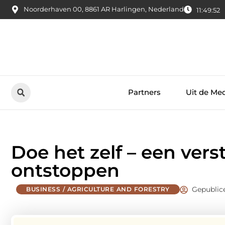
Noorderhaven 00, 8861 AR Harlingen, Nederland
11:49:53
Partners
Uit de Me
Doe het zelf – een ver
ontstoppen
Gepublic
BUSINESS / AGRICULTURE AND FORESTRY