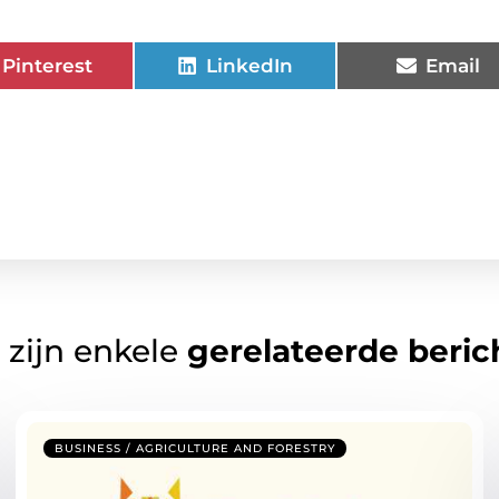
Pinterest
LinkedIn
Email
 zijn enkele
gerelateerde beric
BUSINESS / AGRICULTURE AND FORESTRY