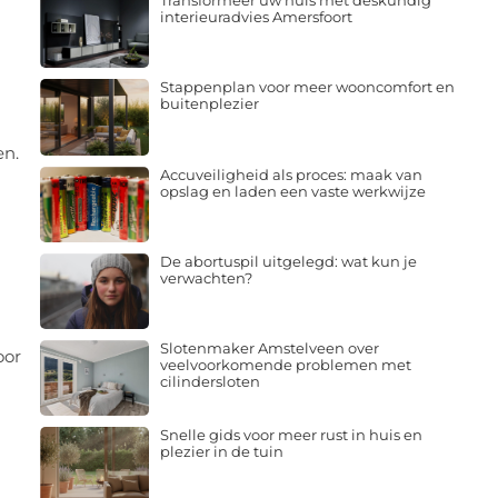
Transformeer uw huis met deskundig
interieuradvies Amersfoort
Stappenplan voor meer wooncomfort en
buitenplezier
en.
Accuveiligheid als proces: maak van
opslag en laden een vaste werkwijze
De abortuspil uitgelegd: wat kun je
verwachten?
Slotenmaker Amstelveen over
oor
veelvoorkomende problemen met
cilindersloten
Snelle gids voor meer rust in huis en
plezier in de tuin