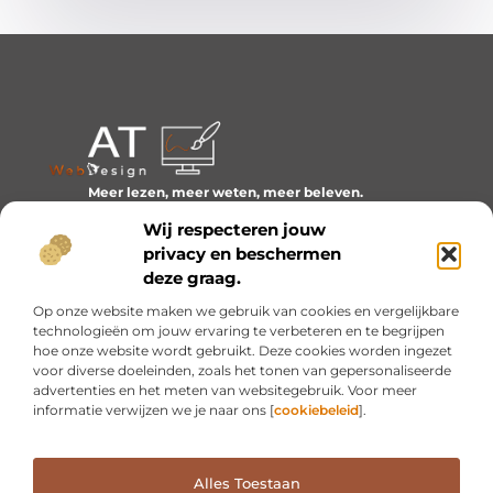
Meer lezen, meer weten, meer beleven.
Ontdek een wereld van blogs en artikelen over alles wat
Wij respecteren jouw
het dagelijks leven boeiend maakt.
privacy en beschermen
Bericht categorie
deze graag.
Op onze website maken we gebruik van cookies en vergelijkbare
technologieën om jouw ervaring te verbeteren en te begrijpen
hoe onze website wordt gebruikt. Deze cookies worden ingezet
Onze informatie
voor diverse doeleinden, zoals het tonen van gepersonaliseerde
advertenties en het meten van websitegebruik. Voor meer
Inkomsten genereren met mijn website: van idee naar resultaat
informatie verwijzen we je naar ons [
cookiebeleid
].
Alles Toestaan