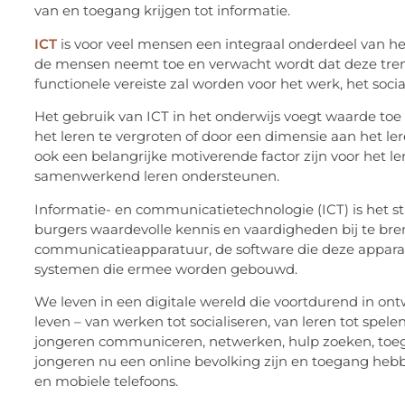
van en toegang krijgen tot informatie.
ICT
is voor veel mensen een integraal onderdeel van he
de mensen neemt toe en verwacht wordt dat deze trend 
functionele vereiste zal worden voor het werk, het soci
Het gebruik van ICT in het onderwijs voegt waarde toe
het leren te vergroten of door een dimensie aan het le
ook een belangrijke motiverende factor zijn voor het l
samenwerkend leren ondersteunen.
Informatie- en communicatietechnologie (ICT) is het 
burgers waardevolle kennis en vaardigheden bij te br
communicatieapparatuur, de software die deze apparat
systemen die ermee worden gebouwd.
We leven in een digitale wereld die voortdurend in ontw
leven – van werken tot socialiseren, van leren tot spel
jongeren communiceren, netwerken, hulp zoeken, toe
jongeren nu een online bevolking zijn en toegang heb
en mobiele telefoons.