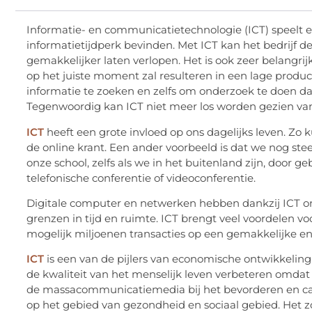
Informatie- en communicatietechnologie (ICT) speelt ee
informatietijdperk bevinden. Met ICT kan het bedrijf de
gemakkelijker laten verlopen. Het is ook zeer belangrijk
op het juiste moment zal resulteren in een lage producti
informatie te zoeken en zelfs om onderzoek te doen d
Tegenwoordig kan ICT niet meer los worden gezien van
ICT
heeft een grote invloed op ons dagelijks leven. Zo
de online krant. Een ander voorbeeld is dat we nog st
onze school, zelfs als we in het buitenland zijn, door 
telefonische conferentie of videoconferentie.
Digitale computer en netwerken hebben dankzij ICT 
grenzen in tijd en ruimte. ICT brengt veel voordelen
mogelijk miljoenen transacties op een gemakkelijke en 
ICT
is een van de pijlers van economische ontwikkelin
de kwaliteit van het menselijk leven verbeteren omdat
de massacommunicatiemedia bij het bevorderen en cam
op het gebied van gezondheid en sociaal gebied. Het zo