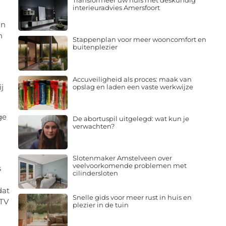
Transformeer uw huis met deskundig
interieuradvies Amersfoort
an
n
Stappenplan voor meer wooncomfort en
buitenplezier
n
Accuveiligheid als proces: maak van
j
opslag en laden een vaste werkwijze
ge
De abortuspil uitgelegd: wat kun je
verwachten?
Slotenmaker Amstelveen over
veelvoorkomende problemen met
s
cilindersloten
dat
Snelle gids voor meer rust in huis en
 TV
plezier in de tuin