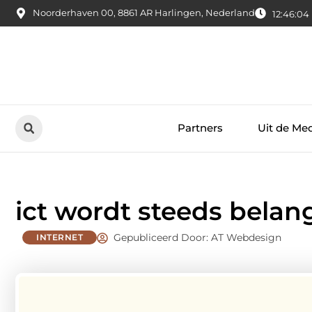
Noorderhaven 00, 8861 AR Harlingen, Nederland
12:46:05
Partners
Uit de Me
ict wordt steeds belang
Gepubliceerd Door: AT Webdesign
INTERNET