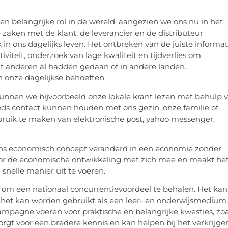
n belangrijke rol in de wereld, aangezien we ons nu in het
 zaken met de klant, de leverancier en de distributeur
 in ons dagelijks leven. Het ontbreken van de juiste informat
viteit, onderzoek van lage kwaliteit en tijdverlies om
at anderen al hadden gedaan of in andere landen.
 onze dagelijkse behoeften.
 kunnen we bijvoorbeeld onze lokale krant lezen met behulp 
eeds contact kunnen houden met ons gezin, onze familie of
gebruik te maken van elektronische post, yahoo messenger,
ons economisch concept veranderd in een economie zonder
 voor de economische ontwikkeling met zich mee en maakt he
snelle manier uit te voeren.
g om een nationaal concurrentievoordeel te behalen. Het kan
 het kan worden gebruikt als een leer- en onderwijsmedium,
pagne voeren voor praktische en belangrijke kwesties, zoa
rgt voor een bredere kennis en kan helpen bij het verkrijge