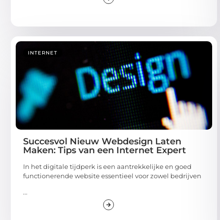
INTERNET
Succesvol Nieuw Webdesign Laten
Maken: Tips van een Internet Expert
In het digitale tijdperk is een aantrekkelijke en goed
functionerende website essentieel voor zowel bedrijven
...