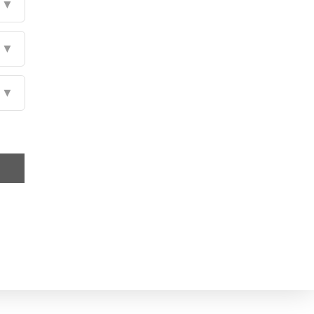
▼
▼
▼