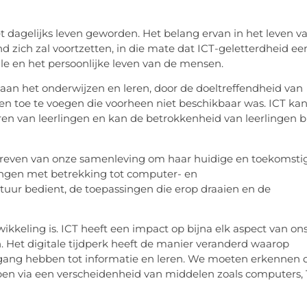
t dagelijks leven geworden. Het belang ervan in het leven v
zich zal voortzetten, in die mate dat ICT-geletterdheid ee
ale en het persoonlijke leven van de mensen.
 aan het onderwijzen en leren, door de doeltreffendheid van
ren toe te voegen die voorheen niet beschikbaar was. ICT ka
eren van leerlingen en kan de betrokkenheid van leerlingen bi
streven van onze samenleving om haar huidige en toekomsti
engen met betrekking tot computer- en
uur bedient, de toepassingen die erop draaien en de
ikkeling is. ICT heeft een impact op bijna elk aspect van on
en. Het digitale tijdperk heeft de manier veranderd waarop
gang hebben tot informatie en leren. We moeten erkennen 
ben via een verscheidenheid van middelen zoals computers,