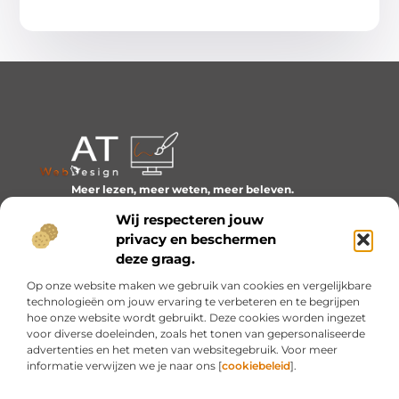
Meer lezen, meer weten, meer beleven.
Ontdek een wereld van blogs en artikelen over alles wat
Wij respecteren jouw
het dagelijks leven boeiend maakt.
privacy en beschermen
Bericht categorie
deze graag.
Op onze website maken we gebruik van cookies en vergelijkbare
technologieën om jouw ervaring te verbeteren en te begrijpen
hoe onze website wordt gebruikt. Deze cookies worden ingezet
Onze informatie
voor diverse doeleinden, zoals het tonen van gepersonaliseerde
advertenties en het meten van websitegebruik. Voor meer
Inkomsten genereren met mijn website: van idee naar resultaat
informatie verwijzen we je naar ons [
cookiebeleid
].