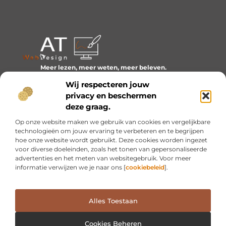
Meer lezen, meer weten, meer beleven.
Ontdek een wereld van blogs en artikelen over alles wat
Wij respecteren jouw
het dagelijks leven boeiend maakt.
privacy en beschermen
Bericht categorie
deze graag.
Op onze website maken we gebruik van cookies en vergelijkbare
technologieën om jouw ervaring te verbeteren en te begrijpen
hoe onze website wordt gebruikt. Deze cookies worden ingezet
Onze informatie
voor diverse doeleinden, zoals het tonen van gepersonaliseerde
advertenties en het meten van websitegebruik. Voor meer
Inkomsten genereren met mijn website: van idee naar resultaat
informatie verwijzen we je naar ons [
cookiebeleid
].
Alles Toestaan
Website index
Cookiebeleid (EU)
@2025 www.at-webdesign.nl. All Right Reserved.
Cookies Beheren