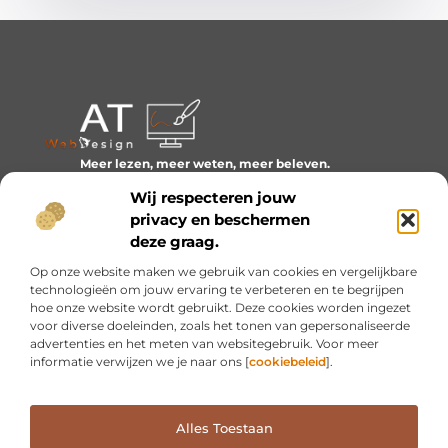
Meer lezen, meer weten, meer beleven.
Ontdek een wereld van blogs en artikelen over alles wat
Wij respecteren jouw
het dagelijks leven boeiend maakt.
privacy en beschermen
Bericht categorie
deze graag.
Op onze website maken we gebruik van cookies en vergelijkbare
technologieën om jouw ervaring te verbeteren en te begrijpen
hoe onze website wordt gebruikt. Deze cookies worden ingezet
Onze informatie
voor diverse doeleinden, zoals het tonen van gepersonaliseerde
advertenties en het meten van websitegebruik. Voor meer
Inkomsten genereren met mijn website: van idee naar resultaat
informatie verwijzen we je naar ons [
cookiebeleid
].
Alles Toestaan
Website index
Cookiebeleid (EU)