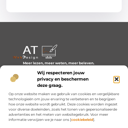
Meer lezen, meer weten, meer beleven.
Ontdek een wereld van blogs en artikelen over alles wat
Wij respecteren jouw
het dagelijks leven boeiend maakt.
privacy en beschermen
Bericht categorie
deze graag.
Op onze website maken we gebruik van cookies en vergelijkbare
technologieën om jouw ervaring te verbeteren en te begrijpen
hoe onze website wordt gebruikt. Deze cookies worden ingezet
Onze informatie
voor diverse doeleinden, zoals het tonen van gepersonaliseerde
advertenties en het meten van websitegebruik. Voor meer
Inkomsten genereren met mijn website: van idee naar resultaat
informatie verwijzen we je naar ons [
cookiebeleid
].