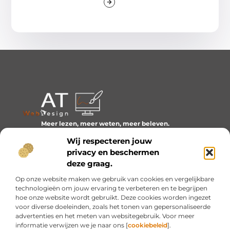
Meer lezen, meer weten, meer beleven.
Ontdek een wereld van blogs en artikelen over alles wat
Wij respecteren jouw
het dagelijks leven boeiend maakt.
privacy en beschermen
Bericht categorie
deze graag.
Op onze website maken we gebruik van cookies en vergelijkbare
technologieën om jouw ervaring te verbeteren en te begrijpen
hoe onze website wordt gebruikt. Deze cookies worden ingezet
Onze informatie
voor diverse doeleinden, zoals het tonen van gepersonaliseerde
advertenties en het meten van websitegebruik. Voor meer
Inkomsten genereren met mijn website: van idee naar resultaat
informatie verwijzen we je naar ons [
cookiebeleid
].