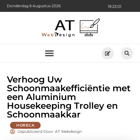
Donderdag 6 Augustus 2026
19:23:02
Verhoog Uw
Schoonmaakefficiëntie met
een Aluminium
Housekeeping Trolley en
Schoonmaakkar
HORECA
Gepubliceerd Door: AT Webdesign