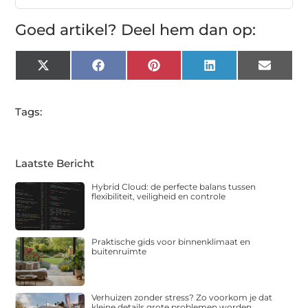
Goed artikel? Deel hem dan op:
X
Facebook
Pinterest
LinkedIn
Email
(Twitter)
Tags:
Laatste Bericht
Hybrid Cloud: de perfecte balans tussen
flexibiliteit, veiligheid en controle
Praktische gids voor binnenklimaat en
buitenruimte
Verhuizen zonder stress? Zo voorkom je dat
kleine details grote problemen worden