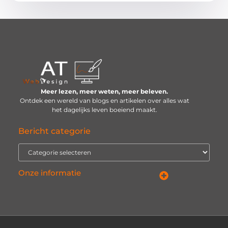
Meer lezen, meer weten, meer beleven.
Ontdek een wereld van blogs en artikelen over alles wat
het dagelijks leven boeiend maakt.
Bericht categorie
Onze informatie
Inkomsten genereren met mijn website: van idee naar resultaat