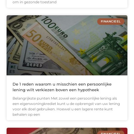
om in gezonde toestand
FINANCIEEL
De 1 reden waarom u misschien een persoonlijke
lening wilt verkiezen boven een hypotheek
Belangrijkste punten Met zowel een persoonlijke lening als
een eigenwoningkrediet kunt u de opbrengst van uw lening
voor elk doel gebruiken. Hoewel u een lagere rente kunt
behalen op een
FINANCIEEL