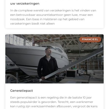
uw verzekeringen
In de complexe wereld van verzekeringen is het vinden van
een betrouwbaar assurantiekantoor geen luxe, maar een
noodzaak. Een baas in Halsteren op het gebied van
verzekeringen biedt niet alleen
FINANCIEEL
Generatiepact
Een generatiepact is een regeling die in de laatste 10 jaar
steeds populairder is geworden. Terecht, een werknemer
kan rustig zijn werkzaamheden afbouwen, vergroot de kans