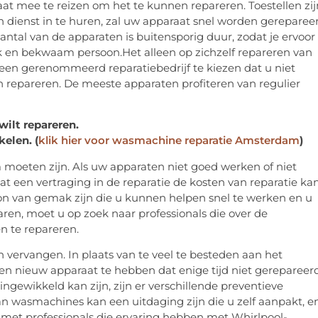
raat mee te reizen om het te kunnen repareren.
Toestellen zij
n dienst in te huren, zal uw apparaat snel worden gereparee
antal van de apparaten is buitensporig duur, zodat je ervoor
jk en bekwaam persoon.
Het alleen op zichzelf repareren van
 een gerenommeerd reparatiebedrijf te kiezen dat u niet
n repareren.
De meeste apparaten profiteren van regulier
wilt repareren.
elen. (
klik hier voor wasmachine reparatie Amsterdam
)
m moeten zijn.
Als uw apparaten niet goed werken of niet
t een vertraging in de reparatie de kosten van reparatie ka
n van gemak zijn die u kunnen helpen snel te werken en u
ren, moet u op zoek naar professionals die over de
n te repareren.
en vervangen.
In plaats van te veel te besteden aan het
en ​​nieuw apparaat te hebben dat enige tijd niet gerepareer
gewikkeld kan zijn, zijn er verschillende preventieve
an wasmachines kan een uitdaging zijn die u zelf aanpakt, e
 met professionals die ervaring hebben met Whirlpool-