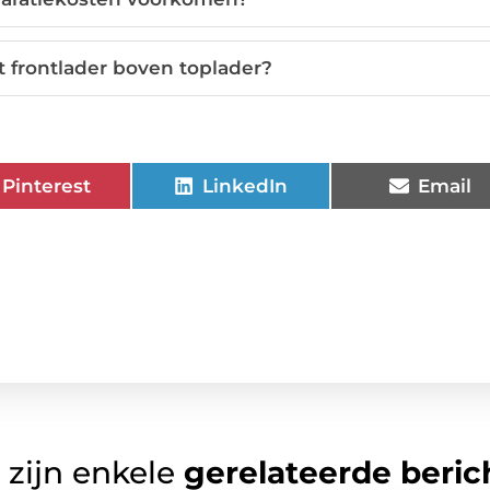
 frontlader boven toplader?
Pinterest
LinkedIn
Email
 zijn enkele
gerelateerde beric