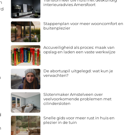
Transformeer uw huis met deskundig
n
interieuradvies Amersfoort
rd
Stappenplan voor meer wooncomfort en
buitenplezier
Accuveiligheid als proces: maak van
opslag en laden een vaste werkwijze
De abortuspil uitgelegd: wat kun je
verwachten?
n
Slotenmaker Amstelveen over
veelvoorkomende problemen met
cilindersloten
d
Snelle gids voor meer rust in huis en
plezier in de tuin
n