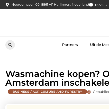
Noorderhaven 00, 8861 AR Harlingen, Nederland
05:21:54
Partners
Uit de Me
Wasmachine kopen? Of
Amsterdam inschakel
Gepublic
BUSINESS / AGRICULTURE AND FORESTRY