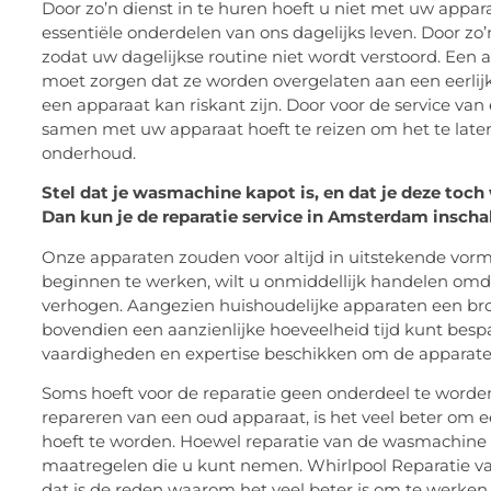
Door zo’n dienst in te huren hoeft u niet met uw appa
essentiële onderdelen van ons dagelijks leven.
Door zo’
zodat uw dagelijkse routine niet wordt verstoord.
Een a
moet zorgen dat ze worden overgelaten aan een eerli
een apparaat kan riskant zijn.
Door voor de service van
samen met uw apparaat hoeft te reizen om het te late
onderhoud.
Stel dat je wasmachine kapot is, en dat je deze toch 
Dan kun je de reparatie service in Amsterdam inschak
Onze apparaten zouden voor altijd in uitstekende vor
beginnen te werken, wilt u onmiddellijk handelen omda
verhogen.
Aangezien huishoudelijke apparaten een bro
bovendien een aanzienlijke hoeveelheid tijd kunt bespa
vaardigheden en expertise beschikken om de apparate
Soms hoeft voor de reparatie geen onderdeel te word
repareren van een oud apparaat, is het veel beter om e
hoeft te worden.
Hoewel reparatie van de wasmachine in
maatregelen die u kunt nemen.
Whirlpool Reparatie v
dat is de reden waarom het veel beter is om te werken