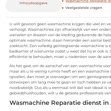
Wasmachine Reparatie d
Inhoudsopgave
Veelgestelde vragen
U wilt gewoon geen wasmachine krijgen die veel en vee
verhoogt.
Wasmachines zijn afhankelijk van een onder
wervelen en draaien van de kleding gedurende de hele
optimale wasmachine, staan ​​hieronder een aantal bes
zoektocht.
Een volledig geïntegreerde wasmachine is er
badkamer of wasruimte zodat u weet dat hij er ook is.
efficiëntie te behouden, moet u nadenken over de aans
Als het gaat om de aanschaf van een wasmachine voor 
maar als u te weinig ruimte heeft en een wasmachine i
opvallen,
dan moet je overwegen om een ​​geïntegreer
ontworpen om lang mee te gaan en toch hebben ze van 
noodzakelijk.
Dus als u eenmaal wilt dat wat ideaal i
gebiedshuishouden, wilt u de geteste professionals van
Wasmachine Reparatie dienst i