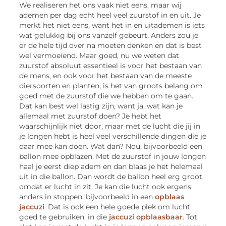
We realiseren het ons vaak niet eens, maar wij
ademen per dag echt heel veel zuurstof in en uit. Je
merkt het niet eens, want het in en uitademen is iets
wat gelukkig bij ons vanzelf gebeurt. Anders zou je
er de hele tijd over na moeten denken en dat is best
wel vermoeiend. Maar goed, nu we weten dat
zuurstof absoluut essentieel is voor het bestaan van
de mens, en ook voor het bestaan van de meeste
diersoorten en planten, is het van groots belang om
goed met de zuurstof die we hebben om te gaan.
Dat kan best wel lastig zijn, want ja, wat kan je
allemaal met zuurstof doen? Je hebt het
waarschijnlijk niet door, maar met de lucht die jij in
je longen hebt is heel veel verschillende dingen die je
daar mee kan doen. Wat dan? Nou, bijvoorbeeld een
ballon mee opblazen. Met de zuurstof in jouw longen
haal je eerst diep adem en dan blaas je het helemaal
uit in die ballon. Dan wordt de ballon heel erg groot,
omdat er lucht in zit. Je kan die lucht ook ergens
anders in stoppen, bijvoorbeeld in een
opblaas
jaccuzi
. Dat is ook een hele goede plek om lucht
goed te gebruiken, in die
jaccuzi opblaasbaar
. Tot