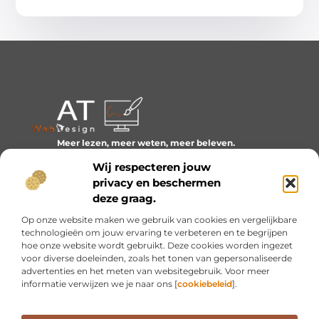
Meer lezen, meer weten, meer beleven.
Ontdek een wereld van blogs en artikelen over alles wat
Wij respecteren jouw
het dagelijks leven boeiend maakt.
privacy en beschermen
Bericht categorie
deze graag.
Op onze website maken we gebruik van cookies en vergelijkbare
technologieën om jouw ervaring te verbeteren en te begrijpen
hoe onze website wordt gebruikt. Deze cookies worden ingezet
Onze informatie
voor diverse doeleinden, zoals het tonen van gepersonaliseerde
advertenties en het meten van websitegebruik. Voor meer
Inkomsten genereren met mijn website: van idee naar resultaat
informatie verwijzen we je naar ons [
cookiebeleid
].