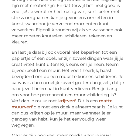
zijn met creatief zijn. En dat terwijl het heel goed is
voor je! Je wordt er heel rustig van, kunt beter met
stress omgaan en kan je gevoelens omzetten in
kunst, waardoor je vervelend momenten kunt
verwerken. Eigenlijk zouden wij als volwassenen ook
meer moeten knutselen, schilderen, tekenen en
kleuren.
En laat je daarbij ook vooral niet beperken tot een
papiertje of een doek. Er zijn zoveel dingen waar jij je
creativiteit kunt uiten! Kijk eens om je heen. Neem
bijvoorbeeld een muur. Het voelt heerlijk, haast
bevrijdend om op een muur te kunnen schilderen. Je
canvas is dan namelijk zoveel groter dan jijzelf, dat je
daar jezelf helemaal in kunt verliezen. Ben je bang
om voor hoe permanent een muurschildering is?
Verf dan je muur met
krijtverf
. Dit is een
matte
muurverf
die met een doekje afneembaar is. Je kunt
dan dus krijten op je muur, maar wanneer je er
genoeg van hebt, kun je het eenvoudig weer
wegvegen.
Maar er zijn nog veel meer media waar je jouw