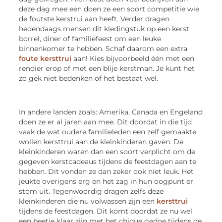
deze dag mee een doen ze een soort competitie wie
de foutste kerstrui aan heeft. Verder dragen
hedendaags mensen dit kledingstuk op een kerst
borrel, diner of familiefeest om een leuke
binnenkomer te hebben. Schaf daarom een extra
foute kersttrui
aan! Kies bijvoorbeeld één met een
rendier erop of met een blije kerstman. Je kunt het
zo gek niet bedenken of het bestaat wel.
In andere landen zoals: Amerika, Canada en Engeland
doen ze er al jaren aan mee. Dit doordat in die tijd
vaak de wat oudere familieleden een zelf gemaakte
wollen kersttrui aan de kleinkinderen gaven. De
kleinkinderen waren dan een soort verplicht om de
gegeven kerstcadeaus tijdens de feestdagen aan te
hebben. Dit vonden ze dan zeker ook niet leuk. Het
jeukte overigens erg en het zag in hun oogpunt er
stom uit. Tegenwoordig dragen zelfs deze
kleinkinderen die nu volwassen zijn een
kersttrui
tijdens de feestdagen. Dit komt doordat ze nu wel
een beetje klaar zijn met het chique gedoe tijdens de