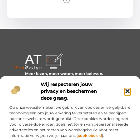
Meer lezen, meer weten, meer beleven.
Ontdek een wereld van blogs en artikelen over alles wat
Wij respecteren jouw
het dagelijks leven boeiend maakt.
privacy en beschermen
Bericht categorie
deze graag.
Op onze website maken we gebruik van cookies en vergelijkbare
technologieën om jouw ervaring te verbeteren en te begrijpen
hoe onze website wordt gebruikt. Deze cookies worden ingezet
Onze informatie
voor diverse doeleinden, zoals het tonen van gepersonaliseerde
advertenties en het meten van websitegebruik. Voor meer
Inkomsten genereren met mijn website: van idee naar resultaat
informatie verwijzen we je naar ons [
cookiebeleid
].