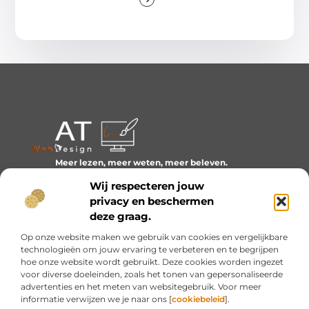
Meer lezen, meer weten, meer beleven.
Ontdek een wereld van blogs en artikelen over alles wat
Wij respecteren jouw
het dagelijks leven boeiend maakt.
privacy en beschermen
Bericht categorie
deze graag.
Op onze website maken we gebruik van cookies en vergelijkbare
technologieën om jouw ervaring te verbeteren en te begrijpen
hoe onze website wordt gebruikt. Deze cookies worden ingezet
Onze informatie
voor diverse doeleinden, zoals het tonen van gepersonaliseerde
advertenties en het meten van websitegebruik. Voor meer
Inkomsten genereren met mijn website: van idee naar resultaat
informatie verwijzen we je naar ons [
cookiebeleid
].