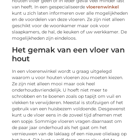
houten vloer geen of in ieder geval veel minder last
van heeft. In een gespecialiseerde
vloerenwinkel
kunt u zich laten informeren over alle mogelijkheden
en de voordelen van deze vloeren. Ze zijn niet alleen
geschikt voor de woonkamer maar ook voor
slaapkamers, de hal, de keuken of uw werkkamer. De
mogelijkheden zijn eindeloos.
Het gemak van een vloer van
hout
In een vloerenwinkel wordt u graag uitgelegd
waarom u voor houten vloeren zou moeten kiezen.
Ze zijn niet alleen mooi maar ook heel
onderhoudsvriendelijk. U hoeft niet meer te
schrobben en te boenen zoals op tapijt om vuil en
vlekken te verwijderen. Meestal is stofzuigen of het
gebruik van een huisbezem voldoende. Desgewenst
kunt u de vloer eens in de zoveel tijd afnemen met
een sopje. Sommige vloeren vragen daarnaast om
de paar jaar onderhoud als het gaat om het
vernieuwen van de laklaag of een nieuwe olielaag op
het hout. Dit kunt u zelf doen, maar als u dat te