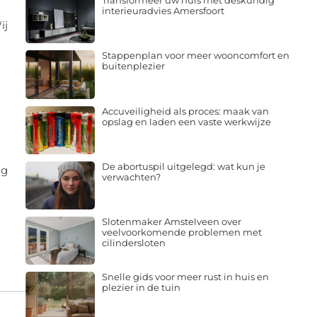
Transformeer uw huis met deskundig
interieuradvies Amersfoort
ij
Stappenplan voor meer wooncomfort en
buitenplezier
Accuveiligheid als proces: maak van
opslag en laden een vaste werkwijze
j
De abortuspil uitgelegd: wat kun je
ig
verwachten?
Slotenmaker Amstelveen over
veelvoorkomende problemen met
cilindersloten
Snelle gids voor meer rust in huis en
plezier in de tuin