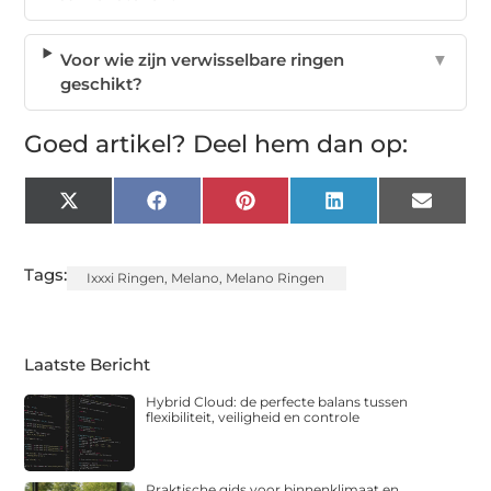
Voor wie zijn verwisselbare ringen
▼
geschikt?
Goed artikel? Deel hem dan op:
X
Facebook
Pinterest
LinkedIn
Email
(Twitter)
Tags:
Ixxxi Ringen
,
Melano
,
Melano Ringen
Laatste Bericht
Hybrid Cloud: de perfecte balans tussen
flexibiliteit, veiligheid en controle
Praktische gids voor binnenklimaat en