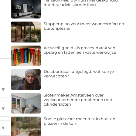
Transformeer uw huis met deskundig
interieuradvies Amersfoort
Stappenplan voor meer wooncomfort en
buitenplezier
Accuveiligheid als proces: maak van
opslag en laden een vaste werkwijze
De abortuspil uitgelegd: wat kun je
verwachten?
▼
Slotenmaker Amstelveen over
veelvoorkomende problemen met
cilindersloten
▼
Snelle gids voor meer rust in huis en
plezier in de tuin
▼