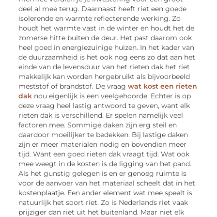
deel al mee terug. Daarnaast heeft riet een goede
isolerende en warmte reflecterende werking. Zo
houdt het warmte vast in de winter en houdt het de
zomerse hitte buiten de deur. Het past daarom ook
heel goed in energiezuinige huizen. In het kader van
de duurzaamheid is het ook nog eens zo dat aan het
einde van de levensduur van het rieten dak het riet
makkelijk kan worden hergebruikt als bijvoorbeeld
meststof of brandstof. De vraag
wat kost een rieten
dak
nou eigenlijk is een veelgehoorde. Echter is op
deze vraag heel lastig antwoord te geven, want elk
rieten dak is verschillend. Er spelen namelijk veel
factoren mee. Sommige daken zijn erg steil en
daardoor moeilijker te bedekken. Bij lastige daken
zijn er meer materialen nodig en bovendien meer
tijd. Want een goed rieten dak vraagt tijd. Wat ook
mee weegt in de kosten is de ligging van het pand.
Als het gunstig gelegen is en er genoeg ruimte is
voor de aanvoer van het materiaal scheelt dat in het
kostenplaatje. Een ander element wat mee speelt is
natuurlijk het soort riet. Zo is Nederlands riet vaak
prijziger dan riet uit het buitenland. Maar niet elk