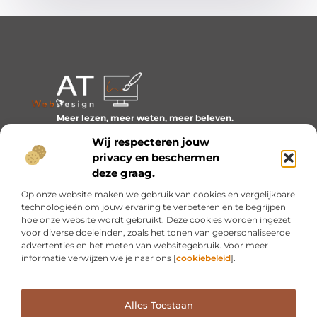
Meer lezen, meer weten, meer beleven.
Ontdek een wereld van blogs en artikelen over alles wat
Wij respecteren jouw
het dagelijks leven boeiend maakt.
privacy en beschermen
Bericht categorie
deze graag.
Op onze website maken we gebruik van cookies en vergelijkbare
technologieën om jouw ervaring te verbeteren en te begrijpen
hoe onze website wordt gebruikt. Deze cookies worden ingezet
Onze informatie
voor diverse doeleinden, zoals het tonen van gepersonaliseerde
advertenties en het meten van websitegebruik. Voor meer
Inkomsten genereren met mijn website: van idee naar resultaat
informatie verwijzen we je naar ons [
cookiebeleid
].
Alles Toestaan
Website index
Cookiebeleid (EU)