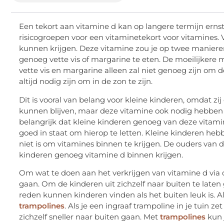
Een tekort aan vitamine d kan op langere termijn erns
risicogroepen voor een vitaminetekort voor vitamines. 
kunnen krijgen. Deze vitamine zou je op twee maniere
genoeg vette vis of margarine te eten. De moeilijkere m
vette vis en margarine alleen zal niet genoeg zijn om 
altijd nodig zijn om in de zon te zijn.
Dit is vooral van belang voor kleine kinderen, omdat z
kunnen blijven, maar deze vitamine ook nodig hebben 
belangrijk dat kleine kinderen genoeg van deze vitamine
goed in staat om hierop te letten. Kleine kinderen hebb
niet is om vitamines binnen te krijgen. De ouders van
kinderen genoeg vitamine d binnen krijgen.
Om wat te doen aan het verkrijgen van vitamine d via de
gaan. Om de kinderen uit zichzelf naar buiten te late
reden kunnen kinderen vinden als het buiten leuk is. 
trampolines
. Als je een ingraaf trampoline in je tuin z
zichzelf sneller naar buiten gaan. Met
trampolines
kun 
en eerder naar buiten gaan.