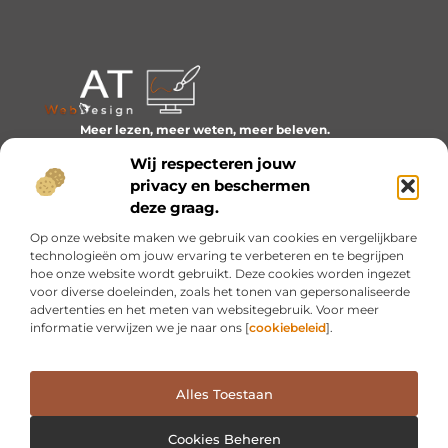
Meer lezen, meer weten, meer beleven.
Ontdek een wereld van blogs en artikelen over alles wat
Wij respecteren jouw
het dagelijks leven boeiend maakt.
privacy en beschermen
Bericht categorie
deze graag.
Op onze website maken we gebruik van cookies en vergelijkbare
technologieën om jouw ervaring te verbeteren en te begrijpen
hoe onze website wordt gebruikt. Deze cookies worden ingezet
Onze informatie
voor diverse doeleinden, zoals het tonen van gepersonaliseerde
advertenties en het meten van websitegebruik. Voor meer
Inkomsten genereren met mijn website: van idee naar resultaat
informatie verwijzen we je naar ons [
cookiebeleid
].
Alles Toestaan
Website index
Cookiebeleid (EU)
@2025 www.at-webdesign.nl. All Right Reserved.
Cookies Beheren