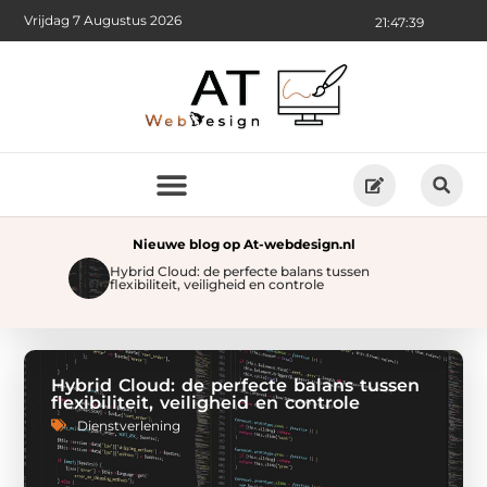
Vrijdag 7 Augustus 2026
21:47:41
Nieuwe blog op At-webdesign.nl
Hybrid Cloud: de perfecte balans tussen
Pra
flexibiliteit, veiligheid en controle
bui
Hybrid Cloud: de perfecte balans tussen
flexibiliteit, veiligheid en controle
Dienstverlening