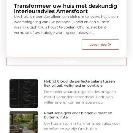
Transformeer uw huis met deskundig
interieuradvies Amersfoort
Uw huis is meer dan alleen een plek om te leven; het is een
weerspiegeling van uw persoonlijkheid en een ruimte
waarin u zich thuis hoort te voelen. Of u nu net bent
verhuisd of uw huidige woning een nieuwe ...
Lees meer
Hoogtepunten
Hybrid Cloud: de perfecte balans tussen
flexibiliteit, veiligheid en controle
De manier waarop organisaties omgaan
met IT verandert razendsnel. Bedrijven
willen sneller kunnen inspelen op
Praktische gids voor binnenklimaat en
buitenruimte
Uw huis en tuin in harmonie: een gids voor
comfort en welzijn Ons huis is