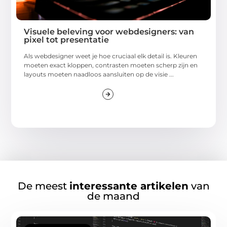
Visuele beleving voor webdesigners: van
pixel tot presentatie
Als webdesigner weet je hoe cruciaal elk detail is. Kleuren
moeten exact kloppen, contrasten moeten scherp zijn en
layouts moeten naadloos aansluiten op de visie ...
De meest
interessante artikelen
van
de maand