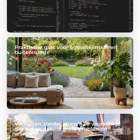
Praktische gids voor binnenklimaat en
buitenruimte
Woning En Tuin
Verhuizen zonder stress? Zo voorkom je
dat kleine details grote problemen
worden