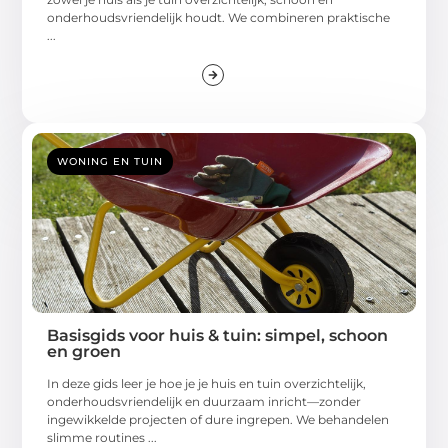
onderhoudsvriendelijk houdt. We combineren praktische
...
WONING EN TUIN
Basisgids voor huis & tuin: simpel, schoon
en groen
In deze gids leer je hoe je je huis en tuin overzichtelijk,
onderhoudsvriendelijk en duurzaam inricht—zonder
ingewikkelde projecten of dure ingrepen. We behandelen
slimme routines ...