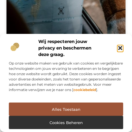
Wij respecteren jouw
privacy en beschermen
deze graag.
Handig voor de overheid en voor privégebruik;
Op onze website maken we gebruik van cookies en vergelijkbare
kadastrale kaarten
technologieën om jouw ervaring te verbeteren en te begrijpen
hoe onze website wordt gebruikt. Deze cookies worden ingezet
Als je gaat bouwen of verbouwen of een andere vorm van
voor diverse doeleinden, zoals het tonen van gepersonaliseerde
klussen kan het wel eens van pas komen dat je weet waar
advertenties en het meten van websitegebruik. Voor meer
precies de grens van jouw perceel of
informatie verwijzen we je naar ons [
cookiebeleid
].
MEDIA
Alles Toestaan
Cookies Beheren