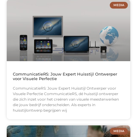
MEDIA
CommunicatieRS: Jouw Expert Huisstijl Ontwerper
voor Visuele Perfectie
CommunicatieRS: Jouw Expert Huisstijl Ontwerper voor
Visuele Perfectie CommunicatieRS, dé huisstijl ontwerper
die zich inzet voor het creëren van visuele meesterwerken
die jouw bedrijf onderscheiden. Als experts in
huisstijlontwerp begrijpen wij
MEDIA