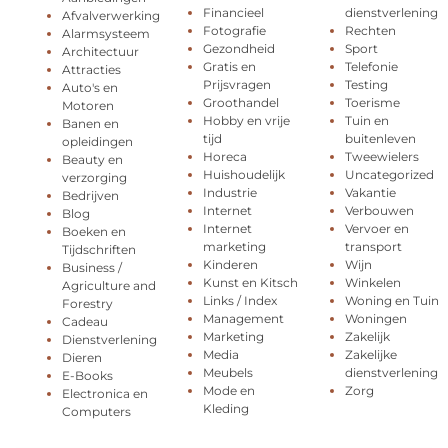
Financieel
dienstverlening
Afvalverwerking
Fotografie
Rechten
Alarmsysteem
Gezondheid
Sport
Architectuur
Gratis en
Telefonie
Attracties
Prijsvragen
Testing
Auto's en
Groothandel
Toerisme
Motoren
Hobby en vrije
Tuin en
Banen en
tijd
buitenleven
opleidingen
Horeca
Tweewielers
Beauty en
Huishoudelijk
Uncategorized
verzorging
Industrie
Vakantie
Bedrijven
Internet
Verbouwen
Blog
Internet
Vervoer en
Boeken en
marketing
transport
Tijdschriften
Kinderen
Wijn
Business /
Kunst en Kitsch
Winkelen
Agriculture and
Links / Index
Woning en Tuin
Forestry
Management
Woningen
Cadeau
Marketing
Zakelijk
Dienstverlening
Media
Zakelijke
Dieren
Meubels
dienstverlening
E-Books
Mode en
Zorg
Electronica en
Kleding
Computers