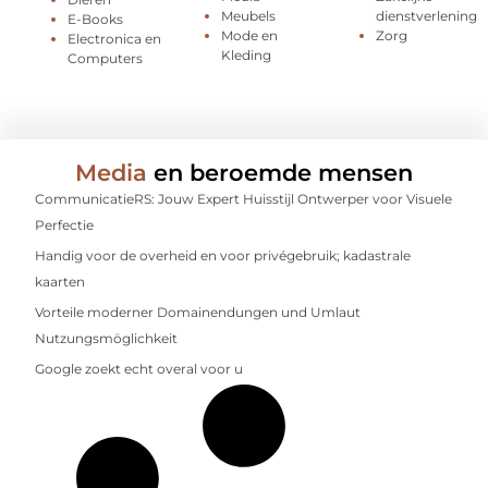
Meubels
dienstverlening
E-Books
Mode en
Zorg
Electronica en
Kleding
Computers
Media
en beroemde mensen
CommunicatieRS: Jouw Expert Huisstijl Ontwerper voor Visuele
Perfectie
Handig voor de overheid en voor privégebruik; kadastrale
kaarten
Vorteile moderner Domainendungen und Umlaut
Nutzungsmöglichkeit
Google zoekt echt overal voor u