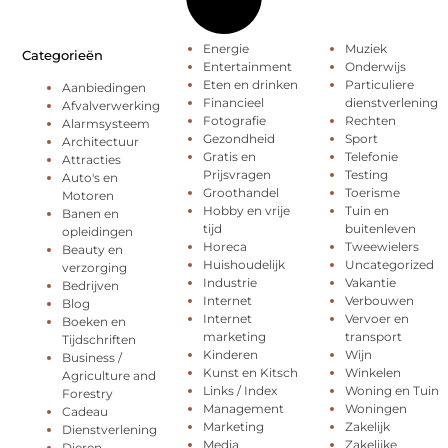
Energie
Muziek
Categorieën
Entertainment
Onderwijs
Eten en drinken
Particuliere
Aanbiedingen
Financieel
dienstverlening
Afvalverwerking
Fotografie
Rechten
Alarmsysteem
Gezondheid
Sport
Architectuur
Gratis en
Telefonie
Attracties
Prijsvragen
Testing
Auto's en
Groothandel
Toerisme
Motoren
Hobby en vrije
Tuin en
Banen en
tijd
buitenleven
opleidingen
Horeca
Tweewielers
Beauty en
Huishoudelijk
Uncategorized
verzorging
Industrie
Vakantie
Bedrijven
Internet
Verbouwen
Blog
Internet
Vervoer en
Boeken en
marketing
transport
Tijdschriften
Kinderen
Wijn
Business /
Kunst en Kitsch
Winkelen
Agriculture and
Links / Index
Woning en Tuin
Forestry
Management
Woningen
Cadeau
Marketing
Zakelijk
Dienstverlening
Media
Zakelijke
Dieren