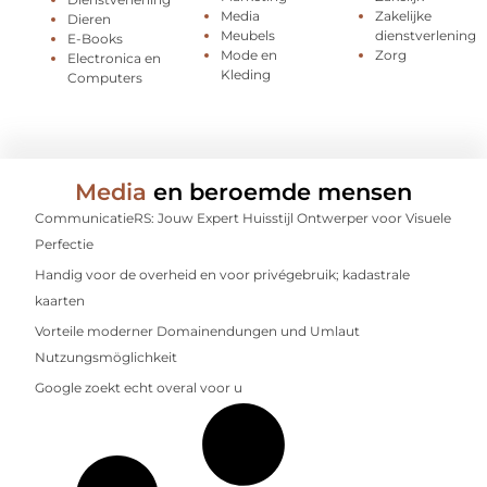
Media
Zakelijke
Dieren
Meubels
dienstverlening
E-Books
Mode en
Zorg
Electronica en
Kleding
Computers
Media
en beroemde mensen
CommunicatieRS: Jouw Expert Huisstijl Ontwerper voor Visuele
Perfectie
Handig voor de overheid en voor privégebruik; kadastrale
kaarten
Vorteile moderner Domainendungen und Umlaut
Nutzungsmöglichkeit
Google zoekt echt overal voor u