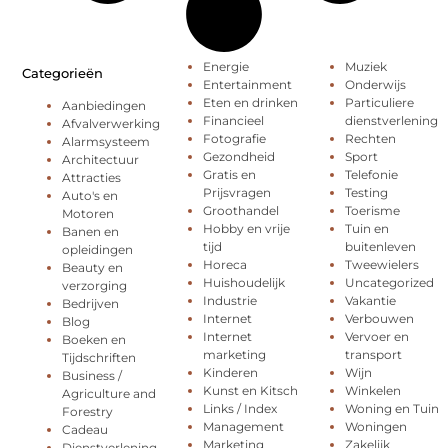
Energie
Muziek
Categorieën
Entertainment
Onderwijs
Eten en drinken
Particuliere
Aanbiedingen
Financieel
dienstverlening
Afvalverwerking
Fotografie
Rechten
Alarmsysteem
Gezondheid
Sport
Architectuur
Gratis en
Telefonie
Attracties
Prijsvragen
Testing
Auto's en
Groothandel
Toerisme
Motoren
Hobby en vrije
Tuin en
Banen en
tijd
buitenleven
opleidingen
Horeca
Tweewielers
Beauty en
Huishoudelijk
Uncategorized
verzorging
Industrie
Vakantie
Bedrijven
Internet
Verbouwen
Blog
Internet
Vervoer en
Boeken en
marketing
transport
Tijdschriften
Kinderen
Wijn
Business /
Kunst en Kitsch
Winkelen
Agriculture and
Links / Index
Woning en Tuin
Forestry
Management
Woningen
Cadeau
Marketing
Zakelijk
Dienstverlening