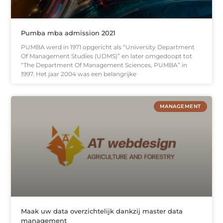
Pumba mba admission 2021
PUMBA werd in 1971 opgericht als “University Department
Of Management Studies (UDMS)” en later omgedoopt tot
“The Department Of Management Sciences, PUMBA” in
1997. Het jaar 2004 was een belangrijke
MANAGEMENT
Maak uw data overzichtelijk dankzij master data
management