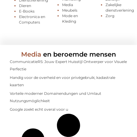
Dienstverlening
Media
Zakelijke
Dieren
Meubels
dienstverlening
E-Books
Mode en
Zorg
Electronica en
Kleding
Computers
Media
en beroemde mensen
CommunicatieRS: Jouw Expert Huisstijl Ontwerper voor Visuele
Perfectie
Handig voor de overheid en voor privégebruik; kadastrale
kaarten
Vorteile moderner Domainendungen und Umlaut
Nutzungsmöglichkeit
Google zoekt echt overal voor u