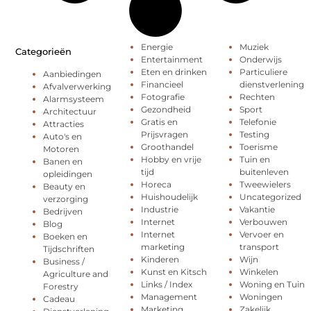
Energie
Muziek
Categorieën
Entertainment
Onderwijs
Eten en drinken
Particuliere
Aanbiedingen
Financieel
dienstverlening
Afvalverwerking
Fotografie
Rechten
Alarmsysteem
Gezondheid
Sport
Architectuur
Gratis en
Telefonie
Attracties
Prijsvragen
Testing
Auto's en
Groothandel
Toerisme
Motoren
Hobby en vrije
Tuin en
Banen en
tijd
buitenleven
opleidingen
Horeca
Tweewielers
Beauty en
Huishoudelijk
Uncategorized
verzorging
Industrie
Vakantie
Bedrijven
Internet
Verbouwen
Blog
Internet
Vervoer en
Boeken en
marketing
transport
Tijdschriften
Kinderen
Wijn
Business /
Kunst en Kitsch
Winkelen
Agriculture and
Links / Index
Woning en Tuin
Forestry
Management
Woningen
Cadeau
Marketing
Zakelijk