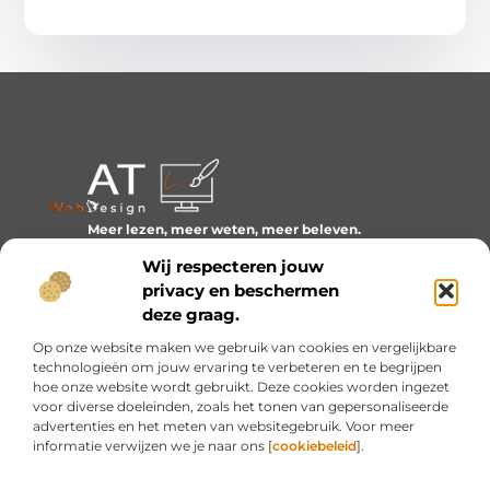
Meer lezen, meer weten, meer beleven.
Ontdek een wereld van blogs en artikelen over alles wat
Wij respecteren jouw
het dagelijks leven boeiend maakt.
privacy en beschermen
Bericht categorie
deze graag.
Op onze website maken we gebruik van cookies en vergelijkbare
technologieën om jouw ervaring te verbeteren en te begrijpen
hoe onze website wordt gebruikt. Deze cookies worden ingezet
Onze informatie
voor diverse doeleinden, zoals het tonen van gepersonaliseerde
advertenties en het meten van websitegebruik. Voor meer
Inkomsten genereren met mijn website: van idee naar resultaat
informatie verwijzen we je naar ons [
cookiebeleid
].